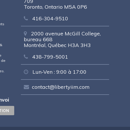
709
Toronto, Ontario M5A 0P6
416-304-9510
nts
2000 avenue McGill College,
bureau 668
Montréal, Québec H3A 3H3
 &
e
e
438-799-5001
u de
Lun-Ven : 9:00 à 17:00
es.
contact@libertyiim.com
nvoi